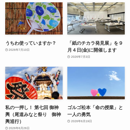
うちわ使っていますか？
「紙のチカラ発見展」を９
月４日(金)に開催します
2026年7月10日
2026年7月3日
私の一押し！ 第七回 御神
ゴルゴ松本「命の授業」と
輿（尾道みなと祭り 御神
一人の勇気
輿巡行）
2026年6月19日
2026年6月26日