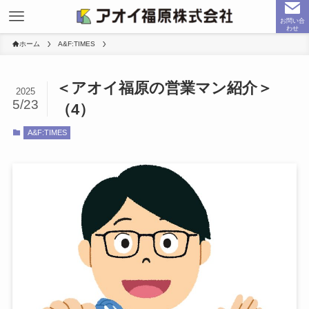
お問い合
わせ
ホーム
A&F:TIMES
＜アオイ福原の営業マン紹介＞
2025
5/23
（4）
A&F:TIMES